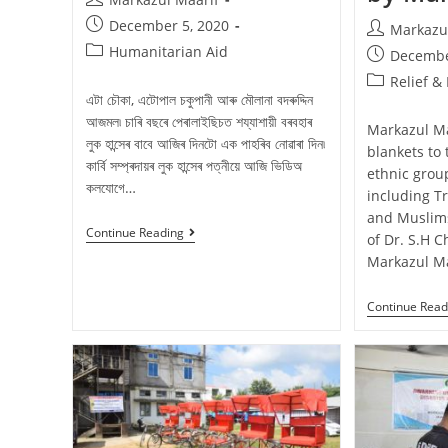
December 5, 2020
Markazu
Humanitarian Aid
Decembe
Relief &
এটা চৌকা, এটোপাল চকুপানী আৰু মৌলানা বদৰুদ্দিন
আজমল৷ চাৰি বছৰে পেৰালাইছিচত শয্যাশায়ী বৰবহাৰ
Markazul Ma
লুক হান্সেৰ বাবে আজিৰ দিনটো এক পাহৰিব নোৱাৰা দিন৷
blankets to 
কাৰ্বি সম্প্ৰদায়ৰ লুক হান্সেৰ পত্নীয়ে আজি ভিডিঅ
ethnic grou
কলযোগে…
including Tr
and Muslims
Continue Reading
of Dr. S.H 
Markazul Ma
Continue Read