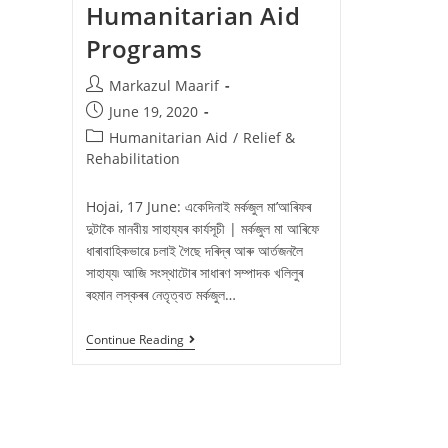
Humanitarian Aid
Programs
Markazul Maarif
June 19, 2020
Humanitarian Aid
/
Relief &
Rehabilitation
Hojai, 17 June: একেদিনাই মৰ্কজুল মা’আৰিফৰ
দুটাকৈ মানবীয় সাহায্যৰ কাৰ্যসূচী | মৰ্কজুল মা আৰিফে
ধাৰাবাহিকভাৱে চলাই গৈছে দৰিদ্ৰ আৰু আৰ্তজনলৈ
সাহায্য৷ আজি সংস্থাটোৰ সাধাৰণ সম্পাদক খলিলুৰ
ৰহমান লস্কৰৰ নেতৃত্বত মৰ্কজুল…
Continue Reading