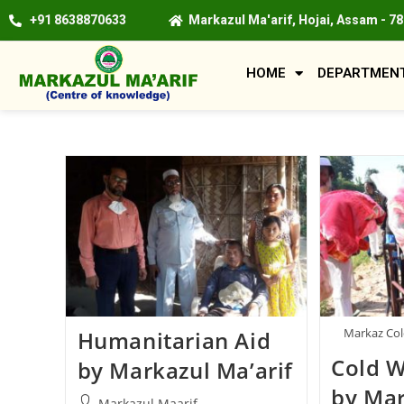
+91 8638870633
Markazul Ma'arif, Hojai, Assam - 7
HOME
DEPARTMEN
Markaz Col
Humanitarian Aid
Cold 
by Markazul Ma’arif
by Mar
Markazul Maarif