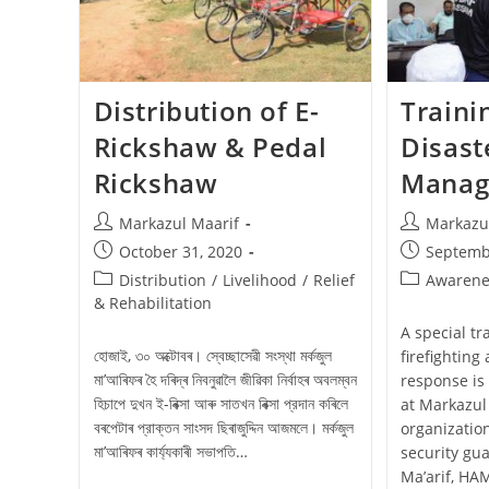
Distribution of E-
Traini
Rickshaw & Pedal
Disast
Rickshaw
Manag
Markazul Maarif
Markazu
October 31, 2020
Septemb
Distribution
/
Livelihood
/
Relief
Awarene
& Rehabilitation
A special t
হােজাই, ৩০ অক্টোবৰ। স্বেচ্ছাসেৱী সংস্থা মর্কজুল
firefightin
মা’আৰিফৰ হৈ দৰিদ্ৰ নিবনুৱালৈ জীৱিকা নির্বাহৰ অবলম্বন
response is
হিচাপে দুখন ই-ৰিক্সা আৰু সাতখন ৰিক্সা প্রদান কৰিলে
at Markazul 
বৰপেটাৰ প্রাক্তন সাংসদ ছিৰাজুদ্দিন আজমলে। মৰ্কজুল
organizatio
মা’আৰিফৰ কাৰ্য্যকাৰী সভাপতি…
security gu
Ma’arif, H